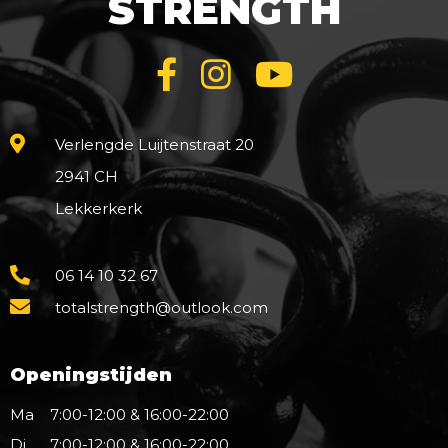
STRENGTH
Verlengde Luijtenstraat 20
2941 CH
Lekkerkerk
06 14 10 32 67
totalstrength@outlook.com
Openingstijden
Ma
7:00-12:00 & 16:00-22:00
Di
7:00-12:00 & 16:00-22:00