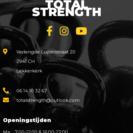
TOTAL
STRENGTH
Verlengde Luijtenstraat 20
2941 CH
Lekkerkerk
06 14 10 32 67
totalstrength@outlook.com
Openingstijden
Ma
7:00-12:00 & 16:00-22:00